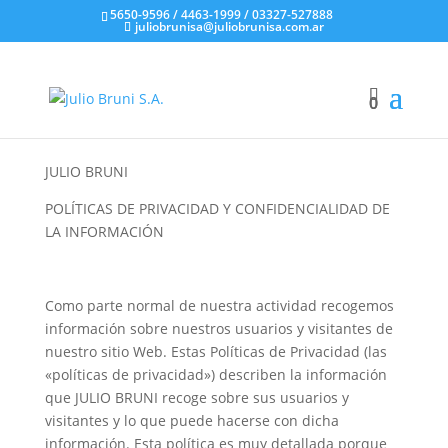
5650-9596 / 4463-1999 / 03327-527888
juliobrunisa@juliobrunisa.com.ar
0
0
JULIO BRUNI
POLÍTICAS DE PRIVACIDAD Y CONFIDENCIALIDAD DE
LA INFORMACIÓN
Como parte normal de nuestra actividad recogemos
información sobre nuestros usuarios y visitantes de
nuestro sitio Web. Estas Políticas de Privacidad (las
«políticas de privacidad») describen la información
que JULIO BRUNI recoge sobre sus usuarios y
visitantes y lo que puede hacerse con dicha
información. Esta política es muy detallada porque