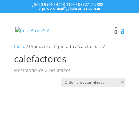
5650-9596 / 4463-1999 / 03327-527888
juliobrunisa@juliobrunisa.com.ar
0
0
Inicio
/ Productos etiquetados “calefactores”
calefactores
Mostrando los 2 resultados