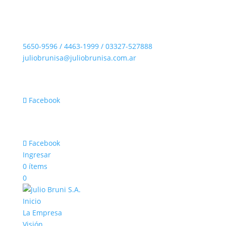
5650-9596 / 4463-1999 / 03327-527888
juliobrunisa@juliobrunisa.com.ar
+54 (011) 4026-3070
+54 (011) 5118-5964
Facebook
+54 (011) 4026-3070
+54 (011) 5118-5964
Facebook
Ingresar
0 ítems
0
Inicio
La Empresa
Visión