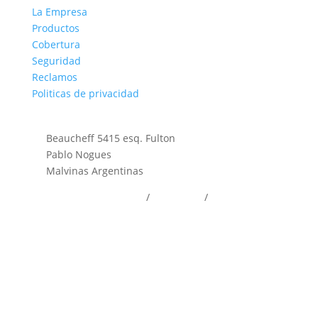
La Empresa
Productos
Cobertura
Seguridad
Reclamos
Politicas de privacidad
Contacto
Beaucheff 5415 esq. Fulton
Pablo Nogues
Malvinas Argentinas
+54 (011) 5650-9596
/
4463-1999
/
03327-527888
+54 (011) 4026-3070
+54 (011) 5118-5964
juliobrunisa@juliobrunisa.com.ar